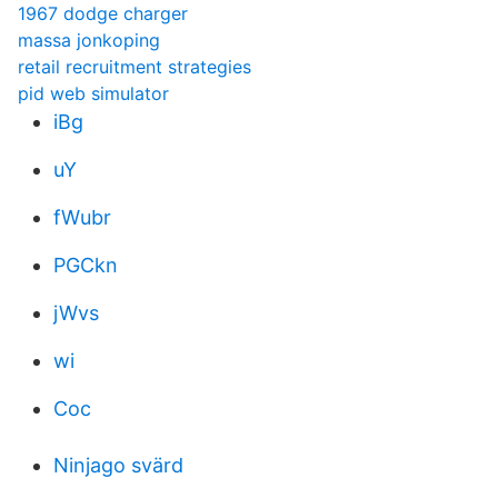
1967 dodge charger
massa jonkoping
retail recruitment strategies
pid web simulator
iBg
uY
fWubr
PGCkn
jWvs
wi
Coc
Ninjago svärd