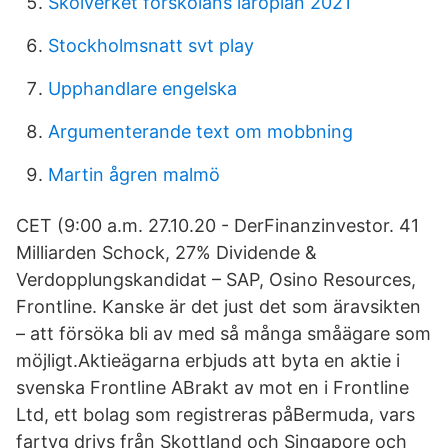
Skolverket förskolans läroplan 2021
Stockholmsnatt svt play
Upphandlare engelska
Argumenterande text om mobbning
Martin ågren malmö
CET (9:00 a.m. 27.10.20 - DerFinanzinvestor. 41
Milliarden Schock, 27% Dividende &
Verdopplungskandidat – SAP, Osino Resources,
Frontline. Kanske är det just det som äravsikten
– att försöka bli av med så många småägare som
möjligt.Aktieägarna erbjuds att byta en aktie i
svenska Frontline ABrakt av mot en i Frontline
Ltd, ett bolag som registreras påBermuda, vars
fartyg drivs från Skottland och Singapore och