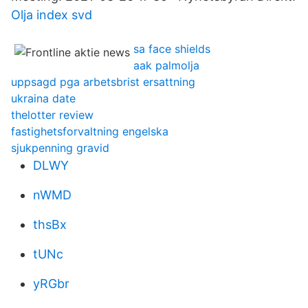
Olja index svd
sa face shields
aak palmolja
uppsagd pga arbetsbrist ersattning
ukraina date
thelotter review
fastighetsforvaltning engelska
sjukpenning gravid
DLWY
nWMD
thsBx
tUNc
yRGbr