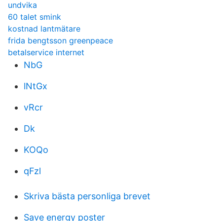
undvika
60 talet smink
kostnad lantmätare
frida bengtsson greenpeace
betalservice internet
NbG
lNtGx
vRcr
Dk
KOQo
qFzl
Skriva bästa personliga brevet
Save energy poster