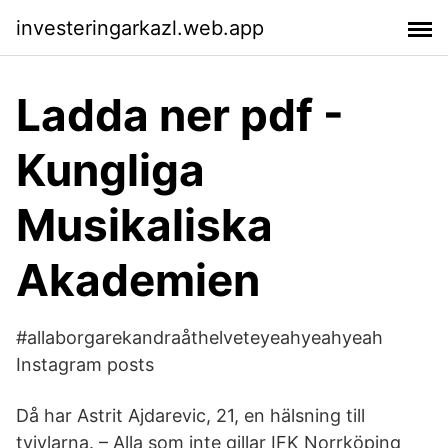
investeringarkazl.web.app
Ladda ner pdf -
Kungliga
Musikaliska
Akademien
#allaborgarekandraåthelveteyeahyeahyeah
Instagram posts
Då har Astrit Ajdarevic, 21, en hälsning till
tvivlarna. – Alla som inte gillar IFK Norrköping