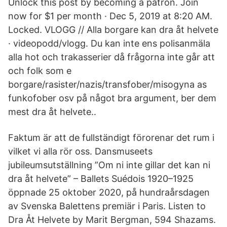
Unlock this post by becoming a patron. Join
now for $1 per month · Dec 5, 2019 at 8:20 AM.
Locked. VLOGG // Alla borgare kan dra åt helvete
· videopodd/vlogg. Du kan inte ens polisanmäla
alla hot och trakasserier då frågorna inte går att
och folk som e
borgare/rasister/nazis/transfober/misogyna as
funkofober osv på något bra argument, ber dem
mest dra åt helvete..
Faktum är att de fullständigt förorenar det rum i
vilket vi alla rör oss. Dansmuseets
jubileumsutställning ”Om ni inte gillar det kan ni
dra åt helvete” – Ballets Suédois 1920–1925
öppnade 25 oktober 2020, på hundraårsdagen
av Svenska Balettens premiär i Paris. Listen to
Dra Åt Helvete by Marit Bergman, 594 Shazams.