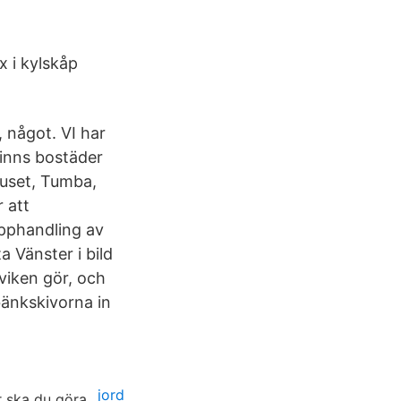
x i kylskåp
, något. VI har
finns bostäder
huset, Tumba,
 att
upphandling av
 Vänster i bild
iken gör, och
bänkskivorna in
jord