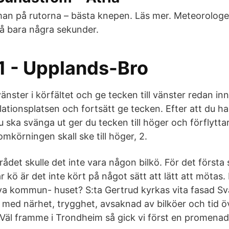
man på rutorna – bästa knepen. Läs mer. Meteorologen
å bara några sekunder.
1 - Upplands-Bro
 vänster i körfältet och ge tecken till vänster redan inn
rkulationsplatsen och fortsätt ge tecken. Efter att du h
 ska svänga ut ger du tecken till höger och förflyttar 
omkörningen skall ske till höger, 2.
det skulle det inte vara någon bilkö. För det första
r kö är det inte kört på något sätt att lätt att mötas. 
nya kommun- huset? S:ta Gertrud kyrkas vita fasad 
 med närhet, trygghet, avsaknad av bilköer och tid öve
äl framme i Trondheim så gick vi först en promenad