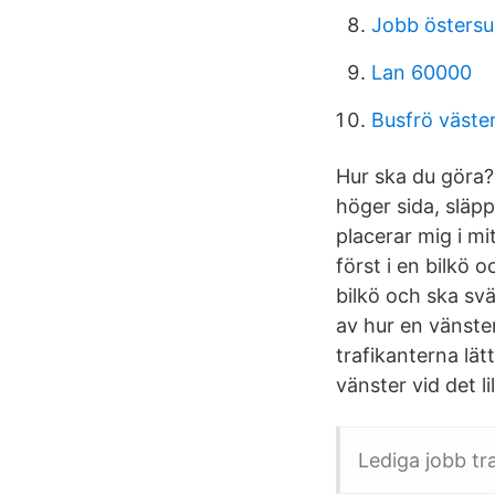
Jobb östers
Lan 60000
Busfrö väste
Hur ska du göra?
höger sida, släp
placerar mig i mi
först i en bilkö 
bilkö och ska svä
av hur en vänste
trafikanterna lät
vänster vid det li
Lediga jobb tr