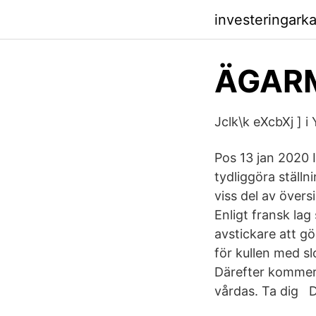
investeringark
ÄGAR
Jclk\k eXcbXj ] 
Pos 13 jan 2020 I
tydliggöra ställn
viss del av över
Enligt fransk la
avstickare att gö
för kullen med sl
Därefter kommer 
vårdas. Ta dig Du 