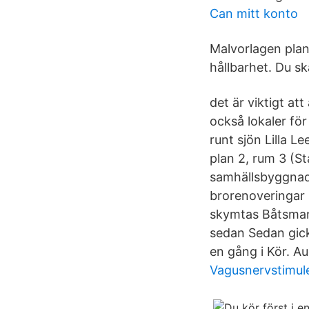
Can mitt konto
Malvorlagen plan
hållbarhet. Du sk
det är viktigt at
också lokaler fö
runt sjön Lilla 
plan 2, rum 3 (S
samhällsbyggnads
brorenoveringar s
skymtas Båtsman
sedan Sedan gick
en gång i Kör. Au
Vagusnervstimul