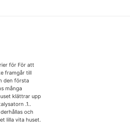
ier för För att
e framgår till
n den första
nns många
Huset klättrar upp
alysatorn .1..
derhållas och
 lilla vita huset.