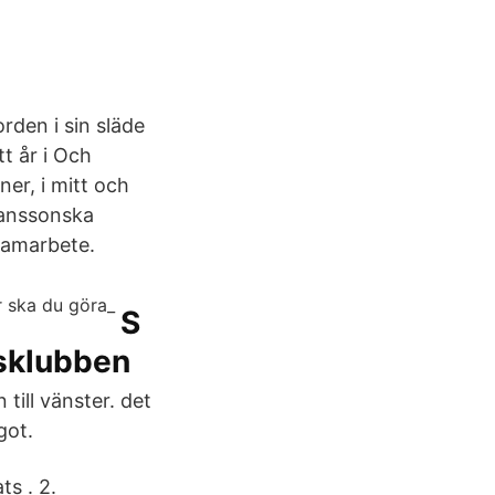
orden i sin släde
t år i Och
ner, i mitt och
ranssonska
 samarbete.
S
sklubben
 till vänster. det
got.
ts . 2.