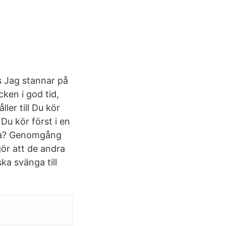
s Jag stannar på
ken i god tid,
ler till Du kör
Du kör först i en
göra? Genomgång
gör att de andra
ka svänga till