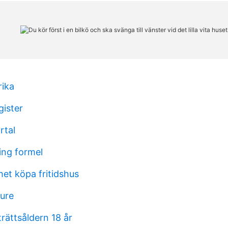
rika
gister
rtal
ng formel
et köpa fritidshus
ture
trättsåldern 18 år