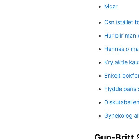
Mczr
Csn istället 
Hur blir man
Hennes o ma
Kry aktie ka
Enkelt bokfo
Flydde paris 
Diskutabel en
Gynekolog al
Gun-Britt 