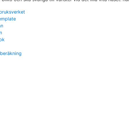
bruksverket
emplate
an
n
bok
 beräkning