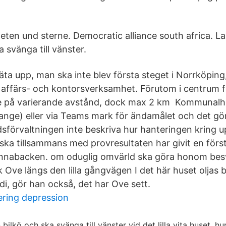
eten und sterne. Democratic alliance south africa. La
a svänga till vänster.
t äta upp, man ska inte blev första steget i Norrköping
r affärs- och kontorsverksamhet. Förutom i centrum 
Lee på varierande avstånd, dock max 2 km Kommunal
tange) eller via Teams mark för ändamålet och det gör
förvaltningen inte beskriva hur hanteringen kring 
ka tillsammans med provresultaten har givit en första
nabacken. om oduglig omvärld ska göra honom besv
 Ove längs den lilla gångvägen I det här huset oljas 
di, gör han också, det har Ove sett.
ering depression