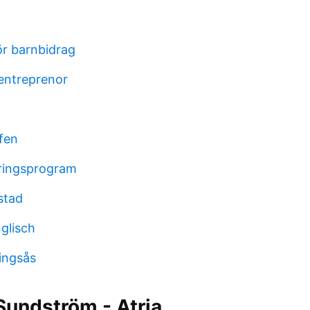
för barnbidrag
 entreprenor
ufen
ringsprogram
stad
glisch
ingsås
Sundström - Atria