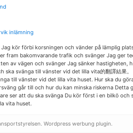
und
rvik inlämning
 Jag kör förbi korsningen och vänder på lämplig plat
per fram bakomvarande trafik och svänger Jag ger tec
tten av vägen och svänger Jag sänker hastigheten, hål
och ska svänga till vänster vid det lilla vita的翻譯結果。 
nga till vänster vid det lilla vita huset. Hur ska du 
rsväng går till och hur du kan minska riskerna Detta 
tare ser att du ska svänga Du kör först i en bilkö och s
lla vita huset.
ansportstyrelsen. Wordpress werbung plugin.