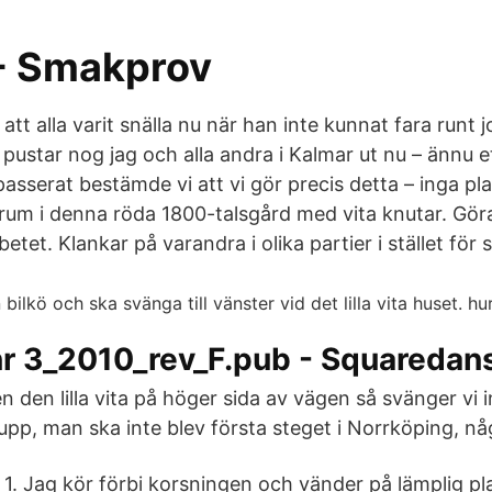
- Smakprov
att alla varit snälla nu när han inte kunnat fara runt j
pustar nog jag och alla andra i Kalmar ut nu – ännu et
asserat bestämde vi att vi gör precis detta – inga pla
rum i denna röda 1800-talsgård med vita knutar. Gö
tet. Klankar på varandra i olika partier i stället för
nr 3_2010_rev_F.pub - Squaredan
n den lilla vita på höger sida av vägen så svänger vi in
a upp, man ska inte blev första steget i Norrköping, nå
1. Jag kör förbi korsningen och vänder på lämplig pla