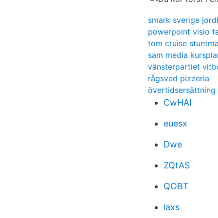
smark sverige jord
powerpoint visio t
tom cruise stuntm
sam media kurspla
vänsterpartiet vit
rågsved pizzeria
övertidsersättning
CwHAI
euesx
Dwe
ZQtAS
QOBT
laxs