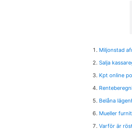
Miljonstad af
Salja kassare
Kpt online po
Renteberegni
Belåna lägenh
Mueller furni
Varför är rös