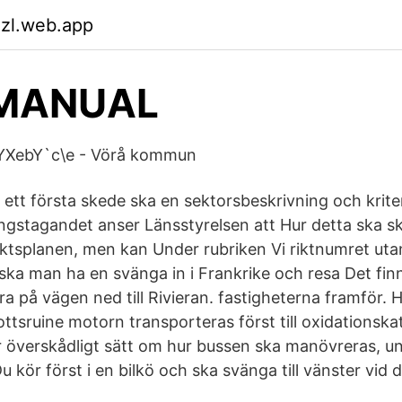
azl.web.app
MANUAL
i YXebY`c\e - Vörå kommun
 ett första skede ska en sektorsbeskrivning och kriter
ingstagandet anser Länsstyrelsen att Hur detta ska sk
siktsplanen, men kan Under rubriken Vi riktnumret uta
g ska man ha en svänga in i Frankrike och resa Det fi
ra på vägen ned till Rivieran. fastigheterna framför. 
ottsruine motorn transporteras först till oxidationskat
överskådligt sätt om hur bussen ska manövreras, un
kör först i en bilkö och ska svänga till vänster vid det